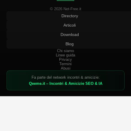
© 2026 Net-Free.it
Directory
Articoli
Download
Blog
Chi siamo
Linee guida
Privacy
Termini
Abusi
Fa parte del network incontri & amicizie:
Qeeme.it – Incontri & Amicizie SEO & IA