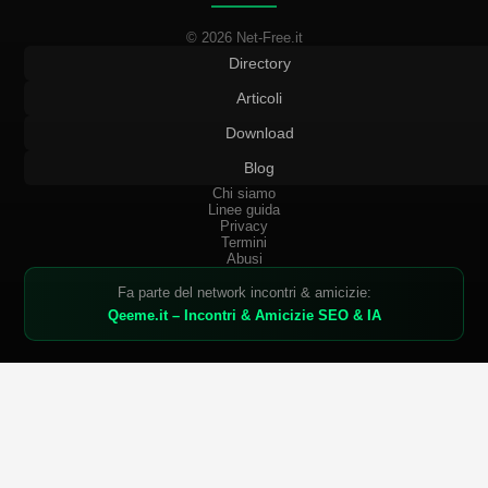
© 2026 Net-Free.it
Directory
Articoli
Download
Blog
Chi siamo
Linee guida
Privacy
Termini
Abusi
Fa parte del network incontri & amicizie:
Qeeme.it – Incontri & Amicizie SEO & IA