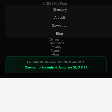
© 2026 Net-Free.it
Directory
Articoli
Download
Blog
Chi siamo
Linee guida
Privacy
Termini
Abusi
Fa parte del network incontri & amicizie:
Qeeme.it – Incontri & Amicizie SEO & IA