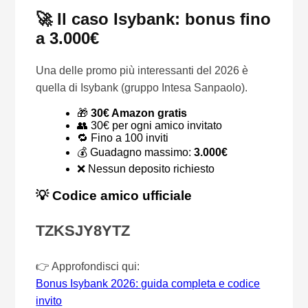
🚀 Il caso Isybank: bonus fino
a 3.000€
Una delle promo più interessanti del 2026 è
quella di Isybank (gruppo Intesa Sanpaolo).
🎁
30€ Amazon gratis
👥 30€ per ogni amico invitato
🔁 Fino a 100 inviti
💰 Guadagno massimo:
3.000€
❌ Nessun deposito richiesto
💡 Codice amico ufficiale
TZKSJY8YTZ
👉 Approfondisci qui:
Bonus Isybank 2026: guida completa e codice
invito