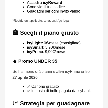
Accedi a
isyReward
Condividi il tuo codice
Guadagni per ogni invito valido
*Restrizioni applicate: amazon.it/gc-legal
🏦 Scegli il piano giusto
isyLight:
0€/mese (consigliato)
isySmart:
3,90€/mese
isyPrime:
9,90€/mese
🔥 Promo UNDER 35
Se hai meno di 35 anni e attivi isyPrime entro il
27 aprile 2026
:
✅ Canone gratuito
✅ Imposta di bollo pagata da Isybank
📈 Strategia per guadagnare