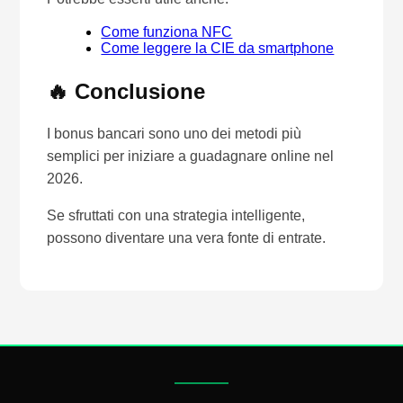
Come funziona NFC
Come leggere la CIE da smartphone
🔥 Conclusione
I bonus bancari sono uno dei metodi più
semplici per iniziare a guadagnare online nel
2026.
Se sfruttati con una strategia intelligente,
possono diventare una vera fonte di entrate.