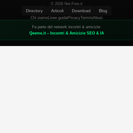
© 2026 Net-Free.it
Directory
Articoli
Download
Blog
Chi siamo
Linee guida
Privacy
Termini
Abusi
Fa parte del network incontri & amicizie:
Qeeme.it – Incontri & Amicizie SEO & IA