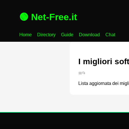
🟢 Net-Free.it
Home
Directory
Guide
Download
Chat
I migliori sof
📅
📂
Lista aggiornata dei migl